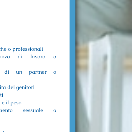
che o professionali
ncanza di lavoro o
za di un partner o
ta dei genitori
ti
 e il peso
ntamento sessuale o