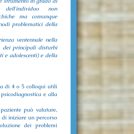
e strumento in grado di
 dell'individuo non
sichiche ma comunque
nodi problematici della
rienza ventennale nella
dei principali disturbi
ti e adolescenti) e della
a di 4 o 5 colloqui utili
 psicodiagnostica e alla
l paziente può valutare,
 di iniziare un percorso
soluzione dei problemi