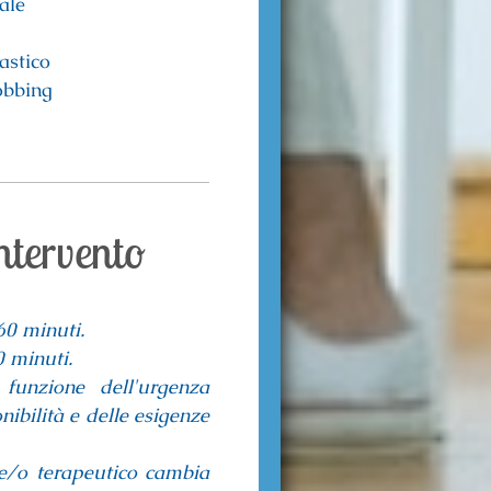
iale
astico
obbing
ntervento
60 minuti.
0 minuti.
funzione dell'urgenza
nibilità e delle esigenze
 e/o terapeutico cambia