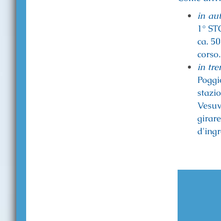
in aut
1° ST
ca. 50
corso
in tre
Poggi
stazi
Vesuv
girar
d'ingr